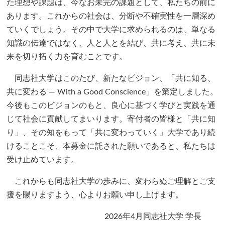
た理想や課題は、今なお未完の課題として、私たちの前に
あります。これからの社会は、分断や不確実性を一層深め
ていくでしょう。その中で大学に求められるのは、単なる
知識の伝達ではなく、人と人とを結び、共に考え、共に未
来を切り拓く力を育むことです。
同志社大学はこのたび、新たなビジョン、「共に知る、
共に変わる ― With a Good Conscience」を策定しました。
今後もこのビジョンのもと、良心に基づく学びと実践を通
じて社会に貢献してまいります。寄付者の皆様と「共に知
り」、その知をもって「共に変わっていく」大学であり続
けることこそ、本募金に託された願いであると、私たちは
受け止めています。
これからも同志社大学の歩みに、変わらぬご理解とご支
援を賜りますよう、心よりお願い申し上げます。
2026年4月
同志社大学 学長