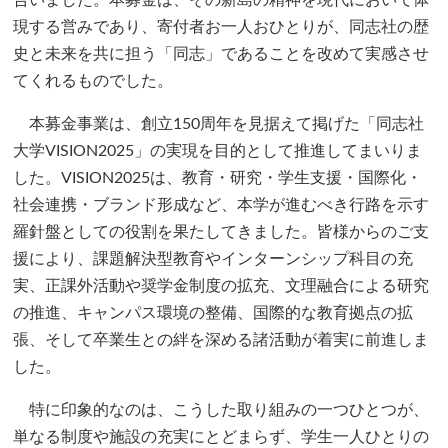
現する営みであり、寄付者お一人おひとりが、同志社の歴
史と未来を共に担う「同志」であることを改めて実感させ
てくれるものでした。
本募金事業は、創立150周年を見据えて掲げた「同志社
大学VISION2025」の実現を目的として推進してまいりま
した。VISION2025は、教育・研究・学生支援・国際化・
社会連携・ブランド形成など、本学が進むべき行路を示す
羅針盤としての役割を果たしてきました。皆様からのご支
援により、課題解決型教育やインターンシップ科目の充
実、正課外活動や奨学金制度の拡充、文理融合による研究
の推進、キャンパス環境の整備、国際的な教育拠点の拡
張、そして卒業生との絆を深める諸活動が着実に前進しま
した。
特に印象的なのは、こうした取り組みの一つひとつが、
単なる制度や施設の充実にとどまらず、学生一人ひとりの